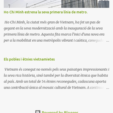
que es coneixien en l'antiguitat, es a dir Mercuri, Venus, Mart,
Jupiter i Saturn. Els noms d'aquests planetes estan formats per la
Ho Chi Minh estrena la seva primera línia de metro.
paraula Sao que significa estrella i una segona paraula que deriva
dels noms dels cinc elements en xinès mandarí. Així: - Sao Thủy
Ho Chi Minh, la ciutat més gran de Vietnam, ha fet un pas de
deriva d...
gegant en la seva modernització amb la inauguració de la seva
primera línia de metro. Aquesta fita marca l’inici d’una nova era
per a la mobilitat en una metròpolis vibrant i caòtica, coneguda
pels seus carrers plens de motos i trànsit intens. La nova línia,
anomenada Metro Línia 1, connecta Ben Thanh, el cor històric i
comercial de la ciutat, amb Suoi Tien, una zona en expansió al
Els pobles i ètnies vietnamietes
nord-est. Ben Thanh és molt més que una estació: és un símbol de
Vietnam és conegut no només pels seus paisatges impressionants i
la ciutat, amb el seu mercat emblemàtic que des de fa dècades és
la seva rica història, sinó també per la diversitat ètnica que habita
un punt de trobada per a locals i turistes. Per altra banda, Suoi Tien
al país. Amb un total de 54 ètnies reconegudes, cadascuna aporta
és una àrea en desenvolupament amb zones industrials,
una contribució única al mosaic cultural de Vietnam. A continuació,
universitats i el famós parc temàtic Suoi Tien, una atracció única
us presentem les ètnies vietnamites ordenades de més numerosa a
inspirada en la mitologia vietnamita. A Amb aquesta nova
menys numerosa, seguit d’una breu descripció de cadascuna
infraestructura, Ho Chi Minh vol oferir una alternativa més
d'elles. Taula de les ètnies vietnamites # Ètnia Número estimat de
eficient i sostenible a la congestió viària, un dels principals reptes
persones % de la població total 1 Kinh (Viet) 74.000.000 86% 2
Powered by Blogger