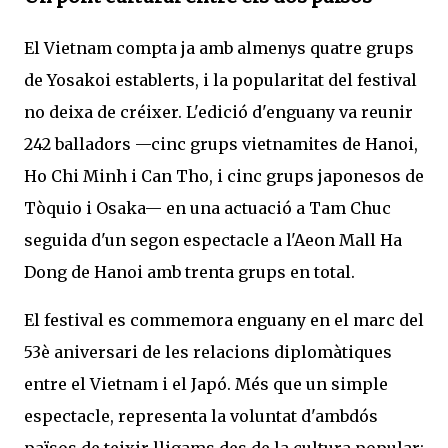
El Vietnam compta ja amb almenys quatre grups
de Yosakoi establerts, i la popularitat del festival
no deixa de créixer. L'edició d'enguany va reunir
242 balladors —cinc grups vietnamites de Hanoi,
Ho Chi Minh i Can Tho, i cinc grups japonesos de
Tòquio i Osaka— en una actuació a Tam Chuc
seguida d'un segon espectacle a l'Aeon Mall Ha
Dong de Hanoi amb trenta grups en total.
El festival es commemora enguany en el marc del
53è aniversari de les relacions diplomàtiques
entre el Vietnam i el Japó. Més que un simple
espectacle, representa la voluntat d'ambdós
països de teixir lligams des de la cultura popular: