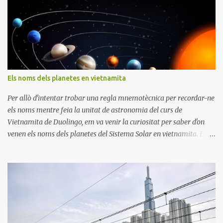
Els noms dels planetes en vietnamita
Per allò d'intentar trobar una regla mnemotècnica per recordar-ne
els noms mentre feia la unitat de astronomia del curs de
Vietnamita de Duolingo, em va venir la curiositat per saber d'on
venen els noms dels planetes del Sistema Solar en vietnamita. En
català tot i que potser no hi pensem gaire, sabem que els planetes
del sistema solar, excepte la Terra, tenen nom de Deus de la
mitologia grega. Així que he investigat una mica i aquestes son les
conclusions, pero primer els noms: Mercuri: Sao Thủy Venus: Sao
Kim La Terra: Trái Đất Mart: Sao Hỏa Júpiter: Sao Mộc Saturn: Sao
Thổ Urà: Sao Thiên Vương Neptú: Sao Hai Vương Plutó: Sao Diêm
Vương Els planetes es classifiquen en dos grups. Primer, aquells