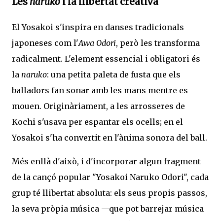
Les
naruko
i la llibertat creativa
El Yosakoi s'inspira en danses tradicionals
japoneses com l'
Awa Odori
, però les transforma
radicalment. L'element essencial i obligatori és
la
naruko
: una petita paleta de fusta que els
balladors fan sonar amb les mans mentre es
mouen. Originàriament, a les arrosseres de
Kochi s'usava per espantar els ocells; en el
Yosakoi s'ha convertit en l'ànima sonora del ball.
Més enllà d'això, i d'incorporar algun fragment
de la cançó popular "Yosakoi Naruko Odori", cada
grup té llibertat absoluta: els seus propis passos,
la seva pròpia música —que pot barrejar música